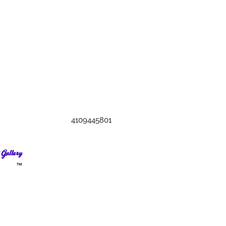
4109445801
Gallery
TM